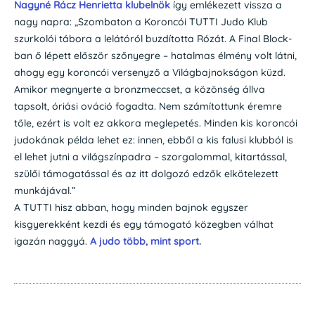
Nagyné Rácz Henrietta klubelnök
így emlékezett vissza a
nagy napra: „Szombaton a Koroncói TUTTI Judo Klub
szurkolói tábora a lelátóról buzdította Rózát. A Final Block-
ban ő lépett először szőnyegre – hatalmas élmény volt látni,
ahogy egy koroncói versenyző a Világbajnokságon küzd.
Amikor megnyerte a bronzmeccset, a közönség állva
tapsolt, óriási ováció fogadta. Nem számítottunk éremre
tőle, ezért is volt ez akkora meglepetés. Minden kis koroncói
judokának példa lehet ez: innen, ebből a kis falusi klubból is
el lehet jutni a világszínpadra – szorgalommal, kitartással,
szülői támogatással és az itt dolgozó edzők elkötelezett
munkájával.”
A TUTTI hisz abban, hogy minden bajnok egyszer
kisgyerekként kezdi és egy támogató közegben válhat
igazán naggyá.
A judo több, mint sport.