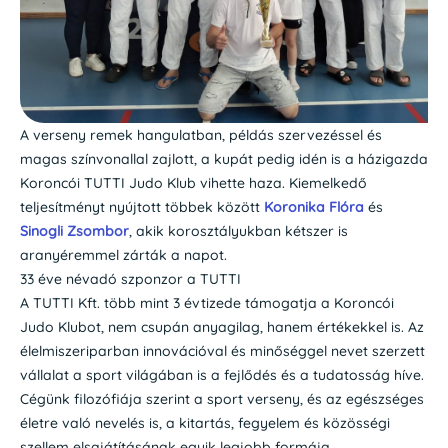
A verseny remek hangulatban, példás szervezéssel és
magas színvonallal zajlott, a kupát pedig idén is a házigazda
Koroncói TUTTI Judo Klub vihette haza. Kiemelkedő
teljesítményt nyújtott többek között
Koronika Flóra
és
Sinogli Zsombor
, akik korosztályukban kétszer is
aranyéremmel zárták a napot.
33 éve névadó szponzor a TUTTI
A TUTTI Kft. több mint 3 évtizede támogatja a Koroncói
Judo Klubot, nem csupán anyagilag, hanem értékekkel is. Az
élelmiszeriparban innovációval és minőséggel nevet szerzett
vállalat a sport világában is a fejlődés és a tudatosság híve.
Cégünk filozófiája szerint a sport verseny, és az egészséges
életre való nevelés is, a kitartás, fegyelem és közösségi
szellem elsajátításának egyik legjobb formája.