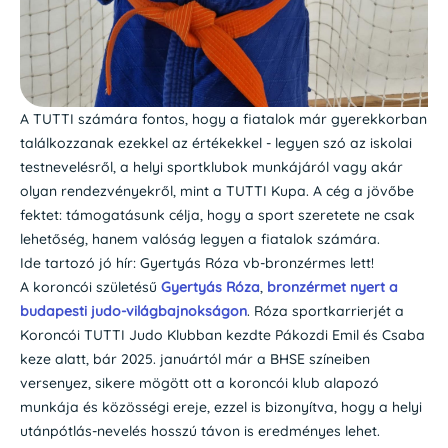
A TUTTI számára fontos, hogy a fiatalok már gyerekkorban
találkozzanak ezekkel az értékekkel - legyen szó az iskolai
testnevelésről, a helyi sportklubok munkájáról vagy akár
olyan rendezvényekről, mint a TUTTI Kupa. A cég a jövőbe
fektet: támogatásunk célja, hogy a sport szeretete ne csak
lehetőség, hanem valóság legyen a fiatalok számára.
Ide tartozó jó hír: Gyertyás Róza vb-bronzérmes lett!
A koroncói születésű
Gyertyás Róza
,
bronzérmet nyert a
budapesti judo-világbajnokságon
. Róza sportkarrierjét a
Koroncói TUTTI Judo Klubban kezdte Pákozdi Emil és Csaba
keze alatt, bár 2025. januártól már a BHSE színeiben
versenyez, sikere mögött ott a koroncói klub alapozó
munkája és közösségi ereje, ezzel is bizonyítva, hogy a helyi
utánpótlás-nevelés hosszú távon is eredményes lehet.