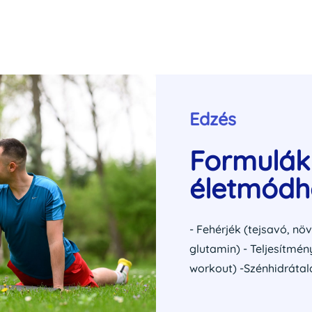
Edzés
Formulák 
életmódh
- Fehérjék (tejsavó, nö
glutamin) - Teljesítmén
workout) -Szénhidrátal