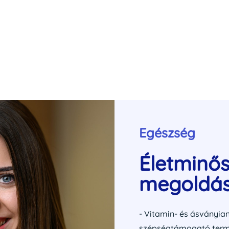
Egészség
Életminő
megoldá
- Vitamin- és ásványia
szépségtámogató termé