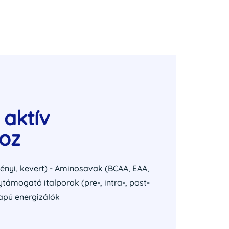
aktív
oz
vényi, kevert) - Aminosavak (BCAA, EAA,
ytámogató italporok (pre-, intra-, post-
apú energizálók