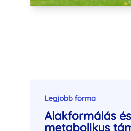
Legjobb forma
Alakformálás é
metabolikus tá