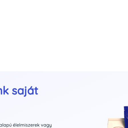
nk saját
alapú élelmiszerek vagy