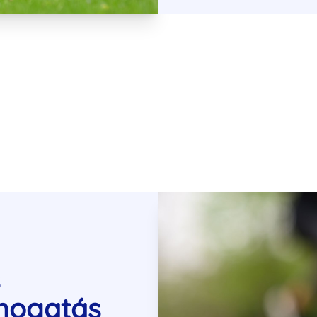
s
mogatás