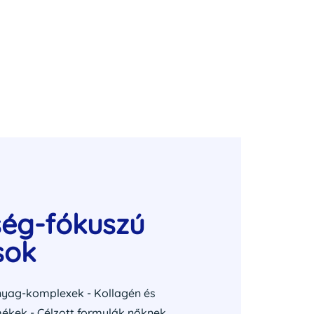
ség-fókuszú
sok
nyag-komplexek - Kollagén és
kek - Célzott formulák nőknek,