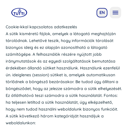
EN
Cookie-kkal kapcsolatos adatkezelés
A sütik kisméretű fájlok, amelyek a látogató meghajtóján
tárolódnak. Lehetővé teszik, hogy információk tárolását
bizonyos ideig és ez alapján azonosítható a látogató
számítógépe. A felhasználók részére nyújtott jobb
iránymutatások és az egyedi szolgáltatások bemutatása
érdekében állandó sütiket használunk. Használunk ezenfelül
ún. ideiglenes (session) sütiket is, amelyek automatikusan
törlődnek a böngésző bezárásakor. Be tudod úgy állítani a
böngésződet, hogy az jelezze számodra a sütik elhelyezését.
Ez átláthatóvá teszi számodra a sütik használatát. Fontos:
ha teljesen letiltod a sütik használatát, úgy elképzelhető,
hogy nem tudod használni weboldalunk bizonyos funkcióit.
A sütik következő három kategóriáját használjuk a
weboldalunkon: