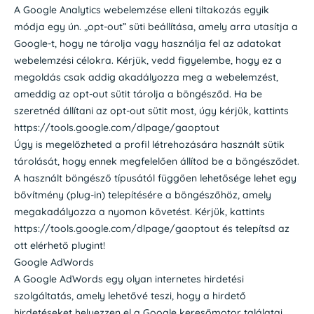
A Google Analytics webelemzése elleni tiltakozás egyik
módja egy ún. „opt-out” süti beállítása, amely arra utasítja a
Google-t, hogy ne tárolja vagy használja fel az adatokat
webelemzési célokra. Kérjük, vedd figyelembe, hogy ez a
megoldás csak addig akadályozza meg a webelemzést,
ameddig az opt-out sütit tárolja a böngésződ. Ha be
szeretnéd állítani az opt-out sütit most, úgy kérjük, kattints
https://tools.google.com/dlpage/gaoptout
Úgy is megelőzheted a profil létrehozására használt sütik
tárolását, hogy ennek megfelelően állítod be a böngésződet.
A használt böngésző típusától függően lehetősége lehet egy
bővítmény (plug-in) telepítésére a böngészőhöz, amely
megakadályozza a nyomon követést. Kérjük, kattints
https://tools.google.com/dlpage/gaoptout és telepítsd az
ott elérhető plugint!
Google AdWords
A Google AdWords egy olyan internetes hirdetési
szolgáltatás, amely lehetővé teszi, hogy a hirdető
hirdetéseket helyezzen el a Google keresőmotor találatai