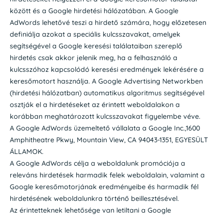
között és a Google hirdetési hálózatában. A Google
AdWords lehetővé teszi a hirdető számára, hogy előzetesen
definiálja azokat a speciális kulcsszavakat, amelyek
segítségével a Google keresési találataiban szereplő
hirdetés csak akkor jelenik meg, ha a felhasználó a
kulcsszóhoz kapcsolódó keresési eredmények lekérésére a
keresőmotort használja. A Google Advertising Networkben
(hirdetési hálózatban) automatikus algoritmus segítségével
osztják el a hirdetéseket az érintett weboldalakon a
korábban meghatározott kulcsszavakat figyelembe véve.
A Google AdWords üzemeltető vállalata a Google Inc.,1600
Amphitheatre Pkwy, Mountain View, CA 94043-1351, EGYESÜLT
ÁLLAMOK.
A Google AdWords célja a weboldalunk promóciója a
releváns hirdetések harmadik felek weboldalain, valamint a
Google keresőmotorjának eredményeibe és harmadik fél
hirdetésének weboldalunkra történő beillesztésével.
Az érintetteknek lehetősége van letiltani a Google