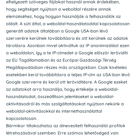
elhelyezett szöveges fájlokat használ annak érdekében,
hogy segítséget nyújtson a weboldal részére annak
elemzéséhez, hogy hogyan használják a felhasználók az
oldalt. A süti által, a weboldal-használatoddal kapcsolatosan
generált adatok általában a Google USA-ban lévő
szerverére kerülnek továbbításra és ott kerülnek az adatok
tárolásra. Azonban mivel aktiváltuk az IP anonimizálást ezen
a weboldalon, így a te IP-címedet a Google először lerövidíti
az EU Tagállamaiban és az Európai Gazdasági Térség
Megállapodásban részes más országokban. Csak kivételes
esetekben kerül továbbításra a teljes IP-cím az USA-ban lévő
Google szerverre és kerül ott lerövidítésre. A Google ezeket
az adatokat arra használja, hogy értékelje a weboldal-
használatodat, összeállítson jelentéseket a weboldal-
aktivitásodról és más szolgáltatásokat nyújtson nekünk a
weboldal-aktivitásokkal és internethasználattal
kapcsolatosan.
Bármikor tiltakozhatsz az álnevesített felhasználói profilok
létrehozásával szemben. Erre számos lehetőséged van: