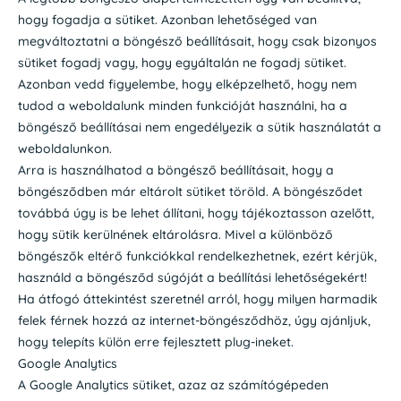
hogy fogadja a sütiket. Azonban lehetőséged van
megváltoztatni a böngésző beállításait, hogy csak bizonyos
sütiket fogadj vagy, hogy egyáltalán ne fogadj sütiket.
Azonban vedd figyelembe, hogy elképzelhető, hogy nem
tudod a weboldalunk minden funkcióját használni, ha a
böngésző beállításai nem engedélyezik a sütik használatát a
weboldalunkon.
Arra is használhatod a böngésző beállításait, hogy a
böngésződben már eltárolt sütiket töröld. A böngésződet
továbbá úgy is be lehet állítani, hogy tájékoztasson azelőtt,
hogy sütik kerülnének eltárolásra. Mivel a különböző
böngészők eltérő funkciókkal rendelkezhetnek, ezért kérjük,
használd a böngésződ súgóját a beállítási lehetőségekért!
Ha átfogó áttekintést szeretnél arról, hogy milyen harmadik
felek férnek hozzá az internet-böngésződhöz, úgy ajánljuk,
hogy telepíts külön erre fejlesztett plug-ineket.
Google Analytics
A Google Analytics sütiket, azaz az számítógépeden