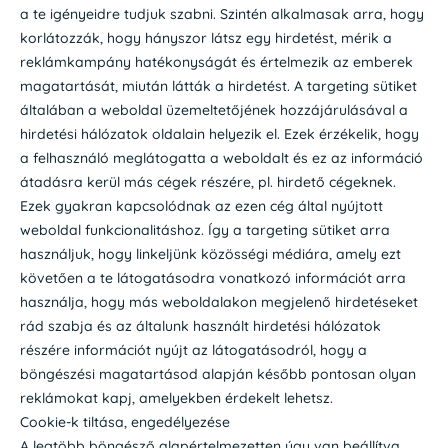
a te igényeidre tudjuk szabni. Szintén alkalmasak arra, hogy
korlátozzák, hogy hányszor látsz egy hirdetést, mérik a
reklámkampány hatékonyságát és értelmezik az emberek
magatartását, miután látták a hirdetést. A targeting sütiket
általában a weboldal üzemeltetőjének hozzájárulásával a
hirdetési hálózatok oldalain helyezik el. Ezek érzékelik, hogy
a felhasználó meglátogatta a weboldalt és ez az információ
átadásra kerül más cégek részére, pl. hirdető cégeknek.
Ezek gyakran kapcsolódnak az ezen cég által nyújtott
weboldal funkcionalitáshoz. Így a targeting sütiket arra
használjuk, hogy linkeljünk közösségi médiára, amely ezt
követően a te látogatásodra vonatkozó információt arra
használja, hogy más weboldalakon megjelenő hirdetéseket
rád szabja és az általunk használt hirdetési hálózatok
részére információt nyújt az látogatásodról, hogy a
böngészési magatartásod alapján később pontosan olyan
reklámokat kapj, amelyekben érdekelt lehetsz.
Cookie-k tiltása, engedélyezése
A legtöbb böngésző alapértelmezetten úgy van beállítva,