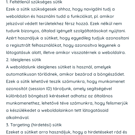
1. Feltétlenül szükséges sütik
Ezek a sütik szükségesek ahhoz, hogy navigálni tudj a
weboldalon és használni tudd a funkciókat, pl. amikor
jelszóval védett területekhez férsz hozzá. Ezek nélkül nem
tudunk bizonyos, általad igényelt szolgáltatásokat nyújtani.
Azért használjuk a sütiket, hogy egyedileg tudjuk azonosítani
a regisztrált felhasználókat, hogy azonosítva legyenek a
látogatásuk alatt, illetve amikor visszatérnek a weboldalra.
2. Ideiglenes sütik
A weboldalunk ideiglenes sütiket is használ, amelyek
automatikusan törlődnek, amikor bezárod a böngésződet.
Ezek a sütik lehetővé teszik számunkra, hogy munkamenet
azonosítót (session ID) tároljunk, amely segítségével
különböző böngésző kéréseket adhatsz az általános
munkamenethez, lehetővé téve számunkra, hogy felismerjük
a készülékedet a weboldalainkon tett látogatásaid
alkalmával.
3. Targeting (hirdetési) sütik
Ezeket a sütiket arra használjuk, hogy a hirdetéseket rád és