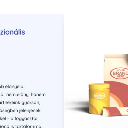
zionális
bb előnye a
már nem előny, hanem
artnereink gyorsan,
őségben jelenjenek
el – a fogyasztói
cionális tartalommal.