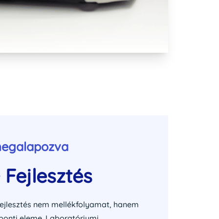
megalapozva
 Fejlesztés
fejlesztés nem mellékfolyamat, hanem
onti eleme. Laboratóriumi