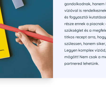
gondolkodnak, hanem h
vízióval is rendelkeznek
és fogyasztói kutatása
része ennek a piacnak: 
szükséglet és a megfele
titkos recept arra, hog
szülessen, hanem siker
Legyen komplex víziód,
mögött! Nem csak a meg
partnered lehetünk.