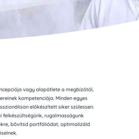
ncepciója vagy alapötlete a megbízótól,
bereinek kompetenciája. Minden egyes
zionálisan előkészített siker szülessen.
ai felkészültségünk, rugalmasságunk
re, bővítsd portfóliódat, optimalizáld
selnek.