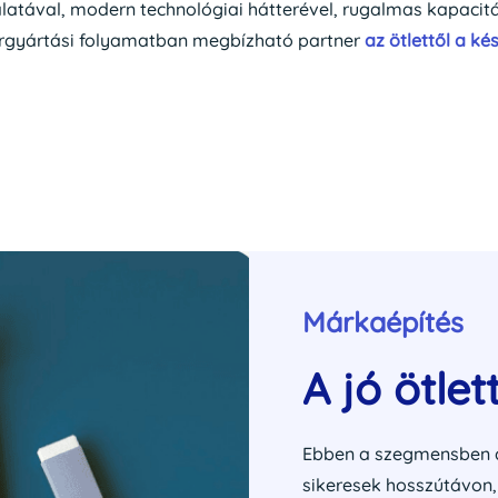
latával, modern technológiai hátterével, rugalmas kapacit
bérgyártási folyamatban megbízható partner
az ötlettől a ké
Márkaépítés
A jó ötlet
Ebben a szegmensben a
sikeresek hosszútávon