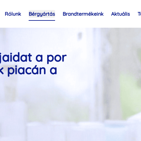
Rólunk
Bérgyártás
Brandtermékeink
Aktuális
T
jaidat a por
k piacán a