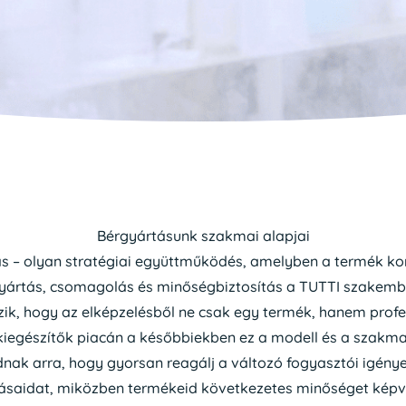
Bérgyártásunk szakmai alapjai
s – olyan stratégiai együttműködés, amelyben a termék ko
s, gyártás, csomagolás és minőségbiztosítás a TUTTI szakem
ik, hogy az elképzelésből ne csak egy termék, hanem profess
-kiegészítők piacán a későbbiekben ez a modell és a szakm
k arra, hogy gyorsan reagálj a változó fogyasztói igények
rásaidat, miközben termékeid következetes minőséget képvi