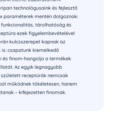
ipari technológusaink és fejlesztő
x paraméterek mentén dolgoznak:
l, funkcionalitás, tárolhatóság és
ceptúra ezek figyelembevételével
során kulcsszerepet kapnak az
k is: csapatunk kiemelkedő
i és finom-hangolja a termékek
 illatát. Az egyik legnagyobb
t született receptúrák nemcsak
ból működnek tökéletesen, hanem
tanak – kifejezetten finomak.