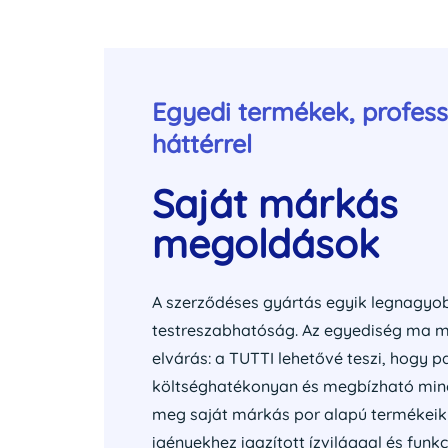
Egyedi termékek, profess
háttérrel
Saját márkás
megoldások
A szerződéses gyártás egyik legnagyo
testreszabhatóság. Az egyediség ma 
elvárás: a TUTTI lehetővé teszi, hogy p
költséghatékonyan és megbízható min
meg saját márkás por alapú termékeikk
igényekhez igazított ízvilággal és funk