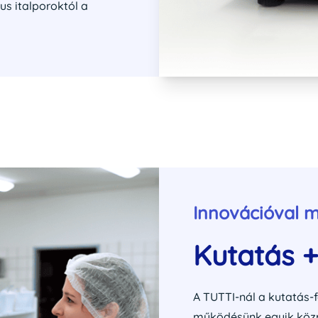
us italporoktól a
Innovációval 
Kutatás +
A TUTTI-nál a kutatás-
működésünk egyik közp