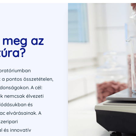
k meg az
túra?
boratóriumban
k a pontos összetételen,
ajdonságokon. A cél:
k nemcsak élvezeti
ldódásukban és
ac elvárásainak. A
zeripari
 és innovatív