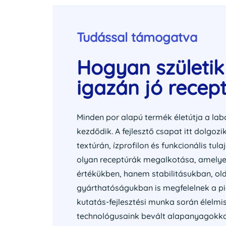
Tudással támogatva
Hogyan születi
igazán jó recep
Minden por alapú termék életútja a la
kezdődik. A fejlesztő csapat itt dolgozi
textúrán, ízprofilon és funkcionális tul
olyan receptúrák megalkotása, amelye
értékükben, hanem stabilitásukban, o
gyárthatóságukban is megfelelnek a pi
kutatás-fejlesztési munka során élelmis
technológusaink bevált alapanyagokkal