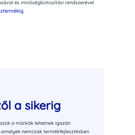
ásával és minőségbiztosítási rendszerével
sztermékig.
től a sikerig
zok a márkák lehetnek igazán
, amelyek nemcsak termékfejlesztésben