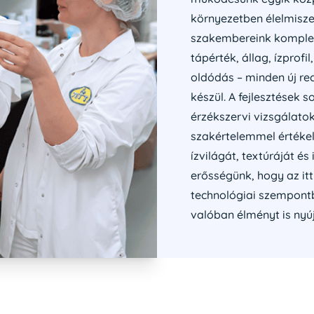
környezetben élelmiszer
szakembereink komple
tápérték, állag, ízprofi
oldódás – minden új re
készül. A fejlesztések 
érzékszervi vizsgálato
szakértelemmel értékel
ízvilágát, textúráját és
erősségünk, hogy az it
technológiai szempont
valóban élményt is nyúj